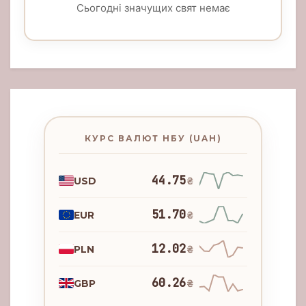
Сьогодні значущих свят немає
КУРС ВАЛЮТ НБУ (UAH)
44.75
USD
₴
51.70
EUR
₴
12.02
PLN
₴
60.26
GBP
₴