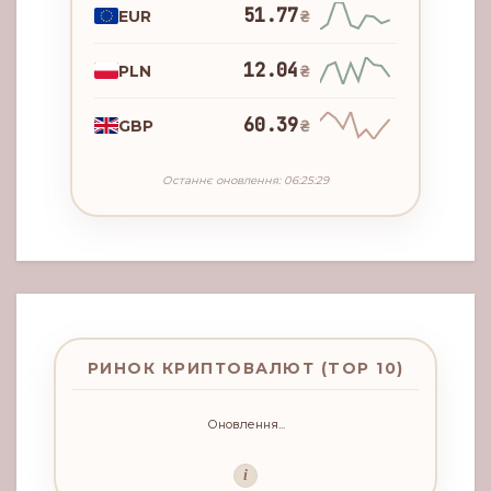
51.77
EUR
₴
12.04
PLN
₴
60.39
GBP
₴
Останнє оновлення: 06:25:29
РИНОК КРИПТОВАЛЮТ (TOP 10)
Оновлення...
i