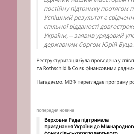
постійну підтримку протягом п
Успішний результат є свідченн
спільної відданості довгострок
України, ‒ заявив урядовий у
державним боргом Юрій Буца.
Реструктуризація була проведена у спів
та Rothschild & Co як фінансовими радни
Нагадаємо, МВФ переглядає програму р
попередня новина
Верховна Рада підтримала
приєднання України до Міжнародног
фонду сільськогосподарського