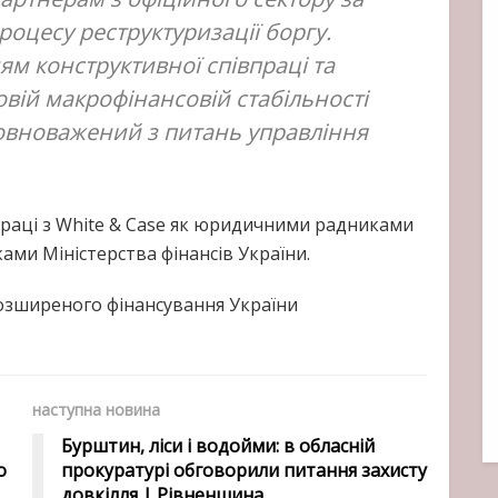
роцесу реструктуризації боргу.
ям конструктивної співпраці та
овій макрофінансовій стабільності
повноважений з питань управління
праці з White & Case як юридичними радниками
ками Міністерства фінансів України.
озширеного фінансування України
наступна новина
Бурштин, ліси і водойми: в обласній
о
прокуратурі обговорили питання захисту
довкілля | Рівненшина