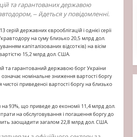
цій та гарантованих державою
втодором, ‒ йдеться у повідомленні.
 серій державних єврооблігацій і однієї серії
кравтодору на суму близько 20,5 млрд дол.
ванням капіталізованих відсотків) на вісім
вартістю 15,2 млрд дол. США.
ний та гарантований державою борг України
 означає номінальне зниження вартості боргу
ня чистої приведеної вартості боргу на близько
 на 93%, що приведе до економії 11,4 млрд дол.
трати на обслуговування і погашення боргу до
лить заощадити загалом 22,8 млрд дол. США.
артнерам з офіційного сектору за