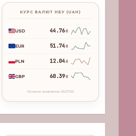
КУРС ВАЛЮТ НБУ (UAH)
44.76
USD
₴
51.74
EUR
₴
12.04
PLN
₴
60.39
GBP
₴
Останнє оновлення: 05:37:00