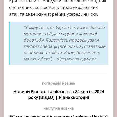
Британський командувач не висловив жодних
очевидних застережень щодо українських
атак та диверсійних рейдів усередині Росії.
“У міру того, як Україна отримує більше
можливостей для ведення дальньої
боротьби, її здатність продовжувати
глибокі операції [все більше] ставатиме
особливістю війни. Вони, безумовно,
мають ефект”, – підсумував адмірал.
попередня новина
Новини Рівного та області за 24 квітня 2024
року (ВІДЕО) | Рівне сьогодні
наступна новина
ЄС має не визнавати підсумки “виборів Путіна”: