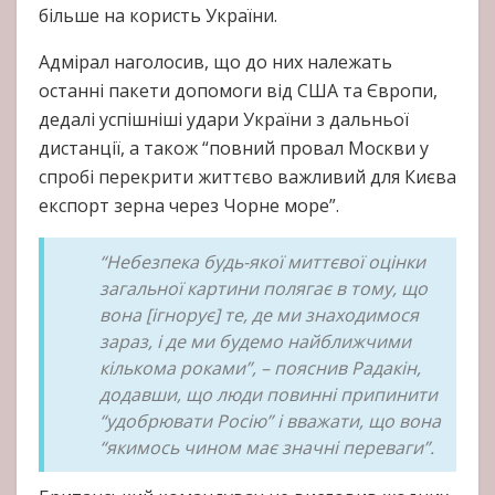
більше на користь України.
Адмірал наголосив, що до них належать
останні пакети допомоги від США та Європи,
дедалі успішніші удари України з дальньої
дистанції, а також “повний провал Москви у
спробі перекрити життєво важливий для Києва
експорт зерна через Чорне море”.
“Небезпека будь-якої миттєвої оцінки
загальної картини полягає в тому, що
вона [ігнорує] те, де ми знаходимося
зараз, і де ми будемо найближчими
кількома роками”, – пояснив Радакін,
додавши, що люди повинні припинити
“удобрювати Росію” і вважати, що вона
“якимось чином має значні переваги”.