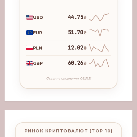
44.75
USD
₴
51.70
EUR
₴
12.02
PLN
₴
60.26
GBP
₴
Останнє оновлення: 06:01:11
РИНОК КРИПТОВАЛЮТ (TOP 10)