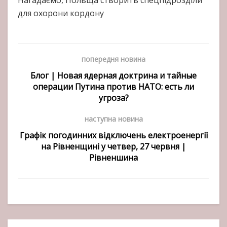
Нагадаємо, Польща створить спецпідрозділи
для охорони кордону
попередня новина
Блог | Новая ядерная доктрина и тайные
операции Путина против НАТО: есть ли
угроза?
наступна новина
Графік погодинних відключень електроенергії
на Рівненщині у четвер, 27 червня |
Рівненшина