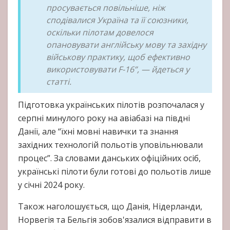
просувається повільніше, ніж
сподівалися Україна та її союзники,
оскільки пілотам довелося
опановувати англійську мову та західну
військову практику, щоб ефективно
використовувати F-16”, — йдеться у
статті.
Підготовка українських пілотів розпочалася у
серпні минулого року на авіабазі на півдні
Данії, але “їхні мовні навички та знання
західних технологій польотів уповільнювали
процес”. За словами данських офіційних осіб,
українські пілоти були готові до польотів лише
у січні 2024 року.
Також наголошується, що Данія, Нідерланди,
Норвегія та Бельгія зобов'язалися відправити в