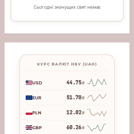
Сьогодні значущих свят немає
КУРС ВАЛЮТ НБУ (UAH)
44.75
USD
₴
51.70
EUR
₴
12.02
PLN
₴
60.26
GBP
₴