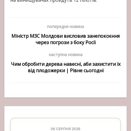
на винищувачах пройдуть 12 пілотів.
попередня новина
Міністр МЗС Молдови висловив занепокоєння
через погрози з боку Росії
наступна новина
Чим обробити дерева навесні, аби захистити їх
від плодожерки | Рівне сьогодні
06 СЕРПНЯ 2026