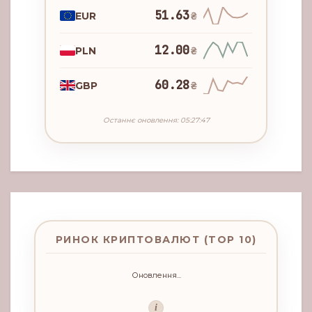
51.63
EUR
₴
12.00
PLN
₴
60.28
GBP
₴
Останнє оновлення: 05:27:47
РИНОК КРИПТОВАЛЮТ (TOP 10)
Оновлення...
i