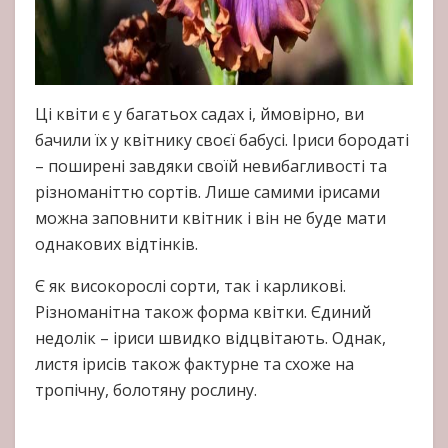
Ці квіти є у багатьох садах і, ймовірно, ви
бачили їх у квітнику своєї бабусі. Іриси бородаті
– поширені завдяки своїй невибагливості та
різноманіттю сортів. Лише самими ірисами
можна заповнити квітник і він не буде мати
однакових відтінків.
Є як високорослі сорти, так і карликові.
Різноманітна також форма квітки. Єдиний
недолік – іриси швидко відцвітають. Однак,
листя ірисів також фактурне та схоже на
тропічну, болотяну рослину.