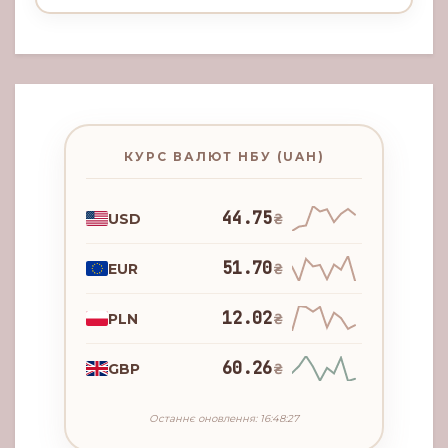
КУРС ВАЛЮТ НБУ (UAH)
44.75
USD
₴
51.70
EUR
₴
12.02
PLN
₴
60.26
GBP
₴
Останнє оновлення: 16:48:27