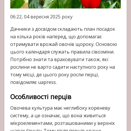
06:22, 04 вересня 2025 року
Дачники з досвідом складають план посадок
на кілька років наперед, що допомагає
отримувати врожай овочів щороку. Основою
цього календаря служать правила сівозміни.
Потрібно знати та враховувати також, які
рослини не варто садити наступного року на
тому місці, де цього року росли перці,
повідомляє uapress.
Особливості перців
Овочева культура має неглибоку кореневу
систему, а це означає, що вона живиться
мікроелементами, розташованими у верхніх
шарах ґрунту. Тому після перців краще