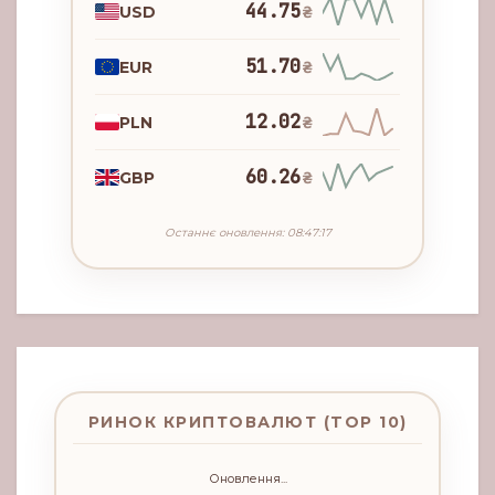
44.75
USD
₴
51.70
EUR
₴
12.02
PLN
₴
60.26
GBP
₴
Останнє оновлення: 08:47:17
РИНОК КРИПТОВАЛЮТ (TOP 10)
Оновлення...