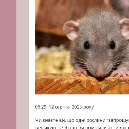
06:29, 12 серпня 2025 року
Чи знаєте ви, що одні рослини “запрошую
відлякують? Якщо ви помітили активність