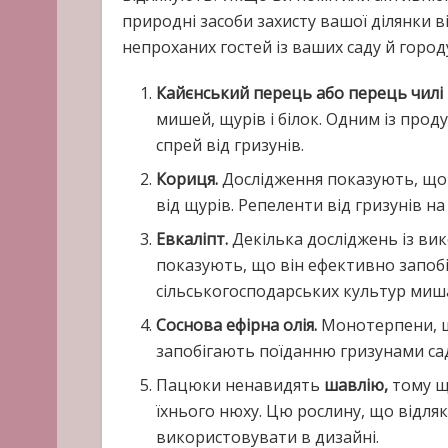
природні засоби захисту вашої ділянки в
непроханих гостей із ваших саду й город
Кайєнський перець або перець чилі
мишей, щурів і білок. Одним із прод
спрей від гризунів.
Кориця.
Дослідження показують, що 
від щурів. Репеленти від гризунів на
Евкаліпт.
Декілька досліджень із ви
показують, що він ефективно запоб
сільськогосподарських культур миш
Соснова ефірна олія.
Монотерпени, що
запобігають поїданню гризунами сад
Пацюки ненавидять
шавлію,
тому щ
їхнього нюху. Цю рослину, що відляк
використовувати в дизайні.