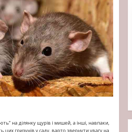
ть” на ділянку щурів і мишей, а інші, навпаки,
 цих гризунів у саду, варто звернути увагу на