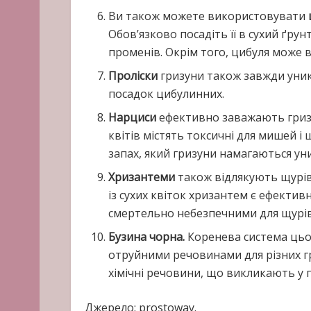
Ви також можете використовувати
Обов’язково посадіть її в сухий ґру
променів. Окрім того, цибуля може в
Проліски
гризуни також завжди уник
посадок цибулинних.
Нарциси
ефективно заважають гризу
квітів містять токсичні для мишей і
запах, який гризуни намагаються ун
Хризантеми
також відлякують щурів
із сухих квіток хризантем є ефекти
смертельно небезпечними для щурів
Бузина чорна.
Коренева система цього
отруйними речовинами для різних гр
хімічні речовини, що викликають у 
Джерело: prostoway.