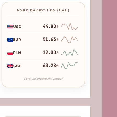
КУРС ВАЛЮТ НБУ (UAH)
44.80
USD
₴
51.63
EUR
₴
12.00
PLN
₴
60.28
GBP
₴
Останнє оновлення: 03:39:54