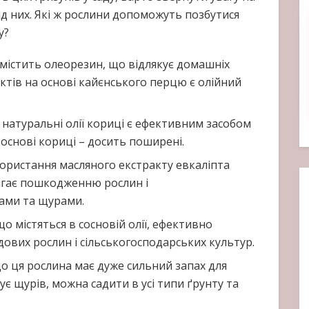
ід них. Які ж рослини допоможуть позбутися
у?
містить олеорезин, що відлякує домашніх
уктів на основі кайєнського перцю є олійний
натуральні олії кориці є ефективним засобом
 основі кориці – досить поширені.
користання масляного екстракту евкаліпта
ігає пошкодженню рослин і
ами та щурами.
 містяться в сосновій олії, ефективно
ових рослин і сільськогосподарських культур.
о ця рослина має дуже сильний запах для
ує щурів, можна садити в усі типи ґрунту та