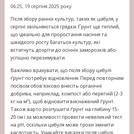
06:25, 19 серпня 2025 року
Після збору ранніх культур, таких як цибуля, у
серпні звільняються грядки. Ґрунт ще теплий,
що ідеально для проростання насіння та
швидкого росту багатьох культур, які
встигнуть дозріти до осінніх заморозків або
успішно перезимувати.
Важливо врахувати, що після збору цибулі
ґрунт потребує відновлення. Перед повторним
посівом обов'язково внесіть органічні
добрива, наприклад, компост або перегній (2-3
кг на м²), щоб відновити виснажений ґрунт.
Також варто розпушити ґрунт на глибину 15-
20 см і за можливості провести невеликий тест
на pH, оскільки цибуля може трохи змінити
кислотність. Уникайте висадки після цибулі