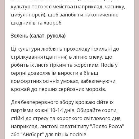
культур того ж сімейства (наприклад, часнику,
цибулі-порей), щоб запобігти накопиченню
шкідників та хвороб.
Зелень (салат, рукола)
Ці культури люблять прохолоду і схильні до
стрілкування (цвітіння) в літню спеку, що
робить їх листя гірким та жорстким. Посів у
серпні дозволяє їм вирости в більш
комфортних осінніх умовах, забезпечуючи
врожай до перших серйозних морозів.
Для безперервного збору врожаю сійте їх
партіями кожні 10-14 днів. Обирайте сорти,
стійкі до стресу та короткого світлового дня,
наприклад, листові салати типу "Лолло Росса"
або "Айсберг" для пізніх посівів.