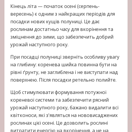
Кінець літа — початок осені (серпень-
вересень) є одним з найкращих періодів для
посадки нових кущів полуниці. Це дає
рослинам достатньо часу для вкорінення та
зміцнення до зими, що забезпечить добрий
урожай наступного року.
При посадці полуниці зверніть особливу увагу
на глибину: коренева шийка повинна бути на
рівні ґрунту, не заглиблена і не виступати над
поверхнею. Після посадки ретельно полийте.
Щоб стимулювати формування потужної
кореневої системи та забезпечити рясний
урожай наступного року, бажано видалити всі
квітконоси, які з'являться на нововисаджених
рослинах цієї осені. Це дозволить рослині
витратити енергію на вкорінення, а не на