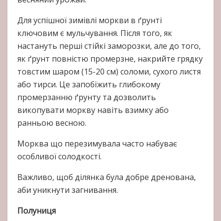
Для успішної зимівлі моркви в ґрунті
ключовим є мульчування. Після того, як
настануть перші стійкі заморозки, але до того,
як ґрунт повністю промерзне, накрийте грядку
товстим шаром (15-20 см) соломи, сухого листя
або тирси. Це запобіжить глибокому
промерзанню ґрунту та дозволить
викопувати моркву навіть взимку або
ранньою весною.
Морква що перезимувала часто набуває
особливої солодкості.
Важливо, щоб ділянка була добре дренована,
аби уникнути загнивання.
Полуниця