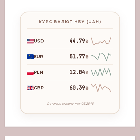
КУРС ВАЛЮТ НБУ (UAH)
44.79
USD
₴
51.77
EUR
₴
12.04
PLN
₴
60.39
GBP
₴
Останнє оновлення: 05:25:16