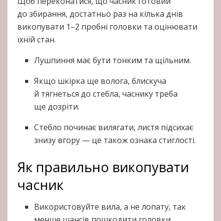
Щоб переконатися, що часник готовий
до збирання, достатньо раз на кілька днів
викопувати 1–2 пробні головки та оцінювати
їхній стан.
Лушпиння має бути тонким та щільним.
Якщо шкірка ще волога, блискуча
й тягнеться до стебла, часнику треба
ще дозріти.
Стебло починає вилягати, листя підсихає
знизу вгору — це також ознака стиглості.
Як правильно викопувати
часник
Використовуйте вила, а не лопату, так
менше шансів пошкодити головки.