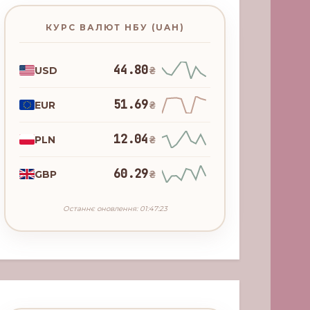
КУРС ВАЛЮТ НБУ (UAH)
44.80
USD
₴
51.69
EUR
₴
12.04
PLN
₴
60.29
GBP
₴
Останнє оновлення: 01:47:23