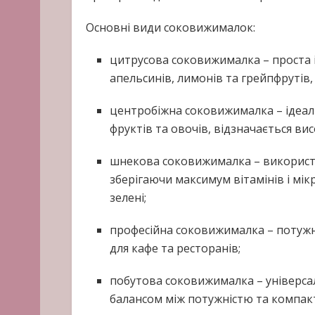
Основні види соковижималок:
цитрусова соковижималка – проста і
апельсинів, лимонів та грейпфрутів,
центробіжна соковижималка – ідеал
фруктів та овочів, відзначається в
шнекова соковижималка – використ
зберігаючи максимум вітамінів і мі
зелені;
професійна соковижималка – потужн
для кафе та ресторанів;
побутова соковижималка – універса
балансом між потужністю та компак