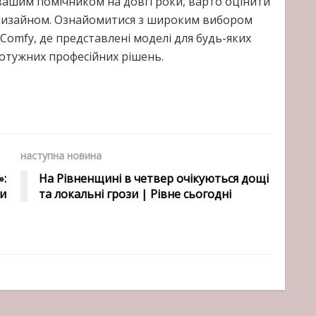
вашим помічником на довгі роки, варто оцінити
 дизайном. Ознайомитися з широким вибором
Comfy, де представлені моделі для будь-яких
потужних професійних рішень.
наступна новина
»:
На Рівненщині в четвер очікуються дощі
ри
та локальні грози | Рівне сьогодні