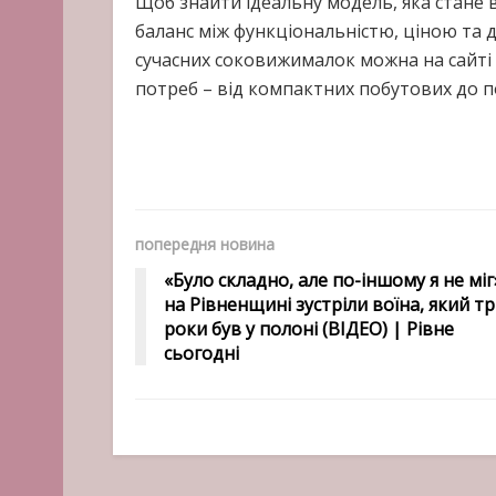
Щоб знайти ідеальну модель, яка стане 
баланс між функціональністю, ціною та
сучасних соковижималок можна на сайті 
потреб – від компактних побутових до 
попередня новина
«Було складно, але по-іншому я не міг
на Рівненщині зустріли воїна, який т
роки був у полоні (ВІДЕО) | Рівне
сьогодні