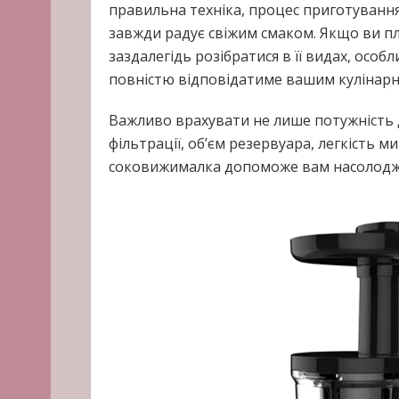
правильна техніка, процес приготування
завжди радує свіжим смаком. Якщо ви п
заздалегідь розібратися в її видах, особ
повністю відповідатиме вашим кулінар
Важливо врахувати не лише потужність д
фільтрації, об’єм резервуара, легкість м
соковижималка допоможе вам насолодж