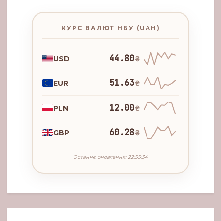
КУРС ВАЛЮТ НБУ (UAH)
44.80
USD
₴
51.63
EUR
₴
12.00
PLN
₴
60.28
GBP
₴
Останнє оновлення: 22:55:34