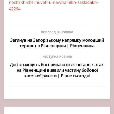
nochakh-cherhuvati-u-navchalnikh-zakladakh–
42264
попередня новина
Загинув на Запорізькому напрямку молодший
сержант з Рівненщини | Рівненшина
наступна новина
Досі знаходять боєприпаси після останніх атак:
на Рівненщині виявили частину бойової
касетної ракети | Рівне сьогодні