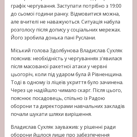
графік чергування. Заступати потрібно з 19:00
до сьомої години ранку. Відмовитися можна,
але вчителі не наважуються. Ситуація набула
розголосу після допису у соціальних мережах.
Його зробила донька пані Руслани.
Міський голова Здолбунова Владислав Сухляк
пояснив: необхідність у чергуваннях з'явилася
після масованої ракетної атаки у червні
цьогоріч, коли під ударом була й Рівненщина.
Тоді в одному із ліцеїв укриття було зачинена.
Через це надійшло чимало скарг. Після цього,
пояснює посадовець, спільно із Радою
оборони та директорами навчальних закладів
почали шукати шляхи вирішення.
Владислав Сухляк зауважив: у рішенні ради
оборони йшлося лише про забезпечення