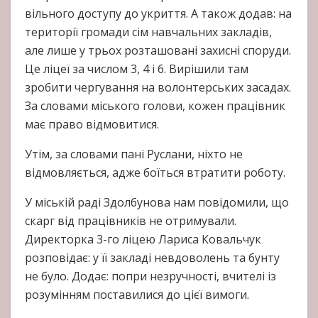
вільного доступу до укриття. А також додав: на
території громади сім навчальних закладів,
але лише у трьох розташовані захисні споруди.
Це ліцеї за числом 3, 4 і 6. Вирішили там
зробити чергування на волонтерських засадах.
За словами міського голови, кожен працівник
має право відмовитися.
Утім, за словами пані Руслани, ніхто не
відмовляється, адже боїться втратити роботу.
У міській раді Здолбунова нам повідомили, що
скарг від працівників не отримували.
Директорка 3-го ліцею Лариса Ковальчук
розповідає: у її закладі невдоволень та бунту
не було. Додає: попри незручності, вчителі із
розумінням поставилися до цієї вимоги.