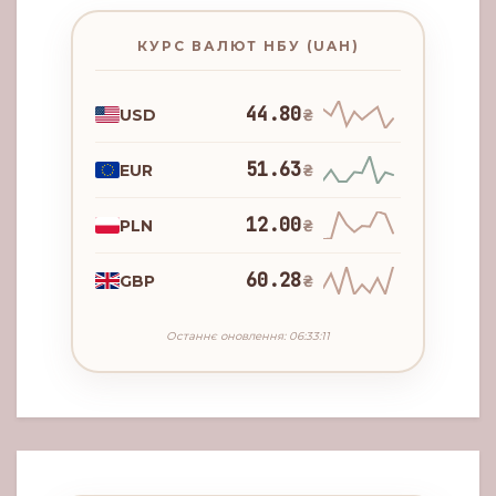
КУРС ВАЛЮТ НБУ (UAH)
44.80
USD
₴
51.63
EUR
₴
12.00
PLN
₴
60.28
GBP
₴
Останнє оновлення: 06:33:11