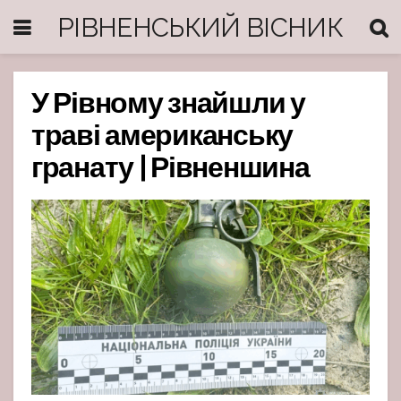
РІВНЕНСЬКИЙ ВІСНИК
У Рівному знайшли у
траві американську
гранату | Рівненшина