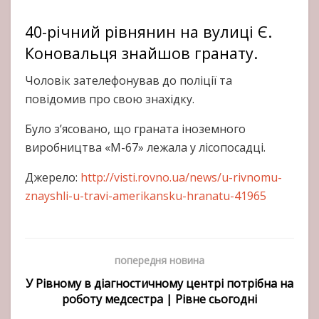
40-річний рівнянин на вулиці Є.
Коновальця знайшов гранату.
Чоловік зателефонував до поліції та
повідомив про свою знахідку.
Було з’ясовано, що граната іноземного
виробництва «М-67» лежала у лісопосадці.
Джерело:
http://visti.rovno.ua/news/u-rivnomu-
znayshli-u-travi-amerikansku-hranatu-41965
попередня новина
У Рівному в діагностичному центрі потрібна на
роботу медсестра | Рівне сьогодні