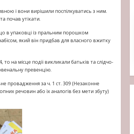
вною і вони вирішили поспілкуватись з ним.
та почав утікати.
, що в упаковці із пральним порошком
набісом, який він придбав для власного вжитку
 то на місце події викликали батьків та слідчо-
ювенальну превенцію.
е провадження за ч. 1 ст. 309 (Незаконне
опних речовин або їх аналогів без мети збуту)