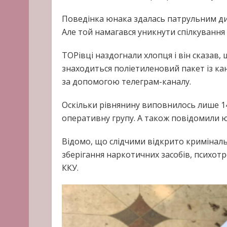
Поведінка юнака здалась патрульним ди
Але той намагався уникнути спілкування 
ТОРівці наздогнали хлопця і він сказав
знаходиться поліетиленовий пакет із ка
за допомогою телеграм-каналу.
Оскільки рівнянину виповнилось лише 14,
оперативну групу. А також повідомили 
Відомо, що слідчими відкрито кримінальн
зберігання наркотичних засобів, психотр
ККУ.