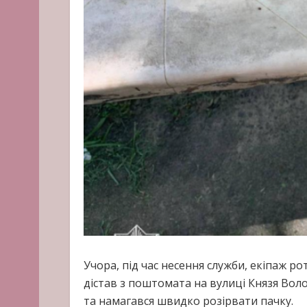
Учора, під час несення служби, екіпаж р
дістав з поштомата на вулиці Князя Вол
та намагався швидко розірвати пачку.