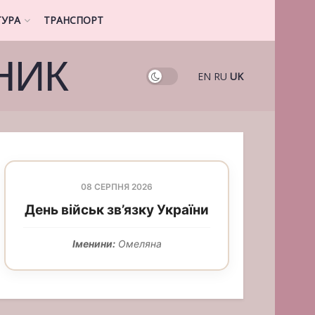
ТУРА
ТРАНСПОРТ
НИК
EN
RU
UK
08 СЕРПНЯ 2026
День військ зв’язку України
Іменини:
Омеляна