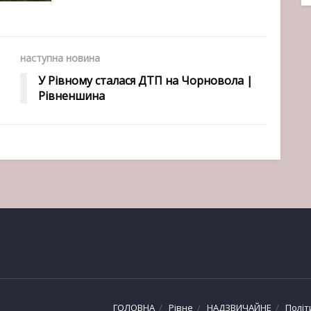
наступна новина
У Рівному сталася ДТП на Чорновола |
Рівненшина
ГОЛОВНА
Рівне
НАДЗВИЧАЙНЕ
Політ