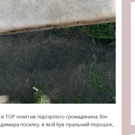
оти ТОР помітив підозрілого громадянина. Він
одимира посилку, в якій був пральний порошок,