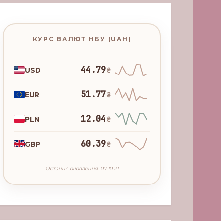
КУРС ВАЛЮТ НБУ (UAH)
44.79
USD
₴
51.77
EUR
₴
12.04
PLN
₴
60.39
GBP
₴
Останнє оновлення: 07:10:21