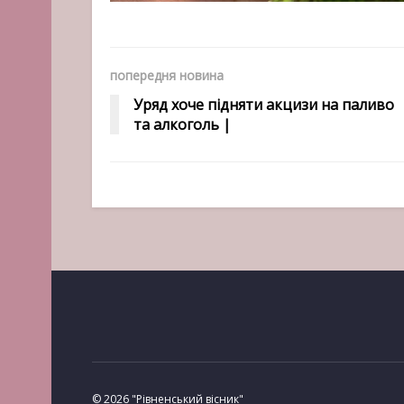
попередня новина
Уряд хоче підняти акцизи на паливо
та алкоголь |
© 2026 "Рівненський вісник"