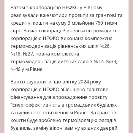
Разом з корпорацією НЕФКО у Рівному
реалізували вже чотири проєкти за грантові та
кредитні кошти на суму 3 мільйони 760 тисяч
євро. За час співпраці Рівненської громади із
корпорацією НЕФКО виконана комплексна
термомодернізація рівненських шкіл №26,
№18, №27, повна комплексна
термомодернізація дитячих садків №14, №33,
№46 у м.Рівне.
Варто зауважити, що влітку 2024 року
корпорацією НЕФКО збільшено грантове
фінансування для впровадження проєкту
"Енергоефективність в громадських будівлях
та вуличного освітлення м.Рівне". За грантові
кошти буде зроблено термоізоляцію фасадів
будівель, заміну вікон, заміну вхідних дверей,