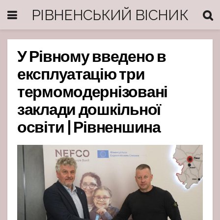
РІВНЕНСЬКИЙ ВІСНИК
У Рівному введено в
експлуатацію три
термомодернізовані
заклади дошкільної
освіти | Рівненшина