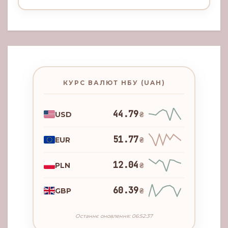
КУРС ВАЛЮТ НБУ (UAH)
44.79
USD
₴
51.77
EUR
₴
12.04
PLN
₴
60.39
GBP
₴
Останнє оновлення: 06:52:37