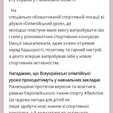
На
спеціально облаштованій спортивній локації ві
дбувся «Олімпійський урок»
,
де
молодші пластуни мали змогу випробувати сво
ї сили у різноманітних спортивних конкурсах.
Емоції зашкалювали, адже кожен отримав
заряд бадьорості, позитиву та гарний настрій,
а дехто вперше випробував себе у нових
спортивних активностях.
Нагадаємо, що Всеукраїнські олімпійські
уроки проходитимуть у навчальних закладах
Рівненщини протягом вересня та жовтня в
рамках Європейського тижня спорту #BeActive.
Це чудова нагода для дітей не
лише здобути нові знання зі спортивної
тематики, а й долучитися до активного