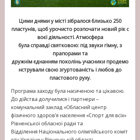
Цими днями у місті зібралося близько 250
пластунів, щоб урочисто розпочати новий рік с
воєї діяльності. Атмосфера
була справді святковою: під звуки гімну, з
прапорами та
дружнім єднанням поколінь учасники продемо
нстрували свою згуртованість і любов до
пластового руху.
Програма заходу була насиченою та цікавою.
До дійства долучилися і партнери –
комунальний заклад «Обласний центр
фізичного здоров’я населення «Спорт для всіх»
Рівненської обласної ради та
Відділення Національного олімпійського коміт
ету України у Рівненській області
.