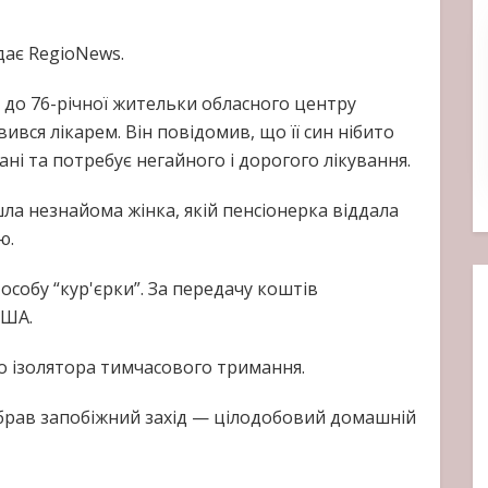
дає RegioNews.
0 до 76-річної жительки обласного центру
вся лікарем. Він повідомив, що її син нібито
ні та потребує негайного і дорогого лікування.
ла незнайома жінка, якій пенсіонерка віддала
ю.
собу “кур'єрки”. За передачу коштів
США.
 ізолятора тимчасового тримання.
 обрав запобіжний захід — цілодобовий домашній