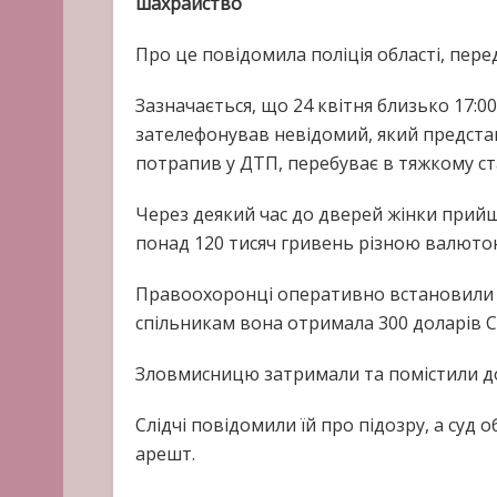
шахрайство
Про це повідомила поліція області, пере
Зазначається, що 24 квітня близько 17:0
зателефонував невідомий, який представи
потрапив у ДТП, перебуває в тяжкому ста
Через деякий час до дверей жінки прийш
понад 120 тисяч гривень різною валюто
Правоохоронці оперативно встановили о
спільникам вона отримала 300 доларів 
Зловмисницю затримали та помістили до
Слідчі повідомили їй про підозру, а суд
арешт.