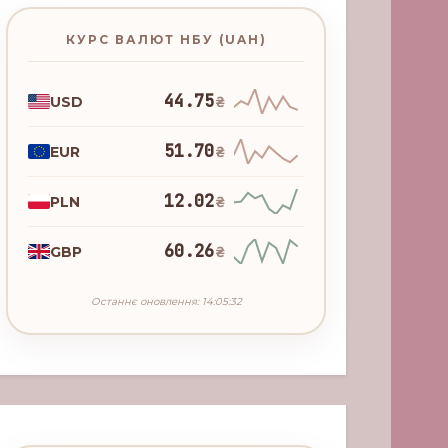
КУРС ВАЛЮТ НБУ (UAH)
44.75
USD
₴
51.70
EUR
₴
12.02
PLN
₴
60.26
GBP
₴
Останнє оновлення: 14:05:32