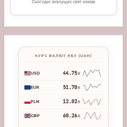
Сьогодні значущих свят немає
КУРС ВАЛЮТ НБУ (UAH)
44.75
USD
₴
51.70
EUR
₴
12.02
PLN
₴
60.26
GBP
₴