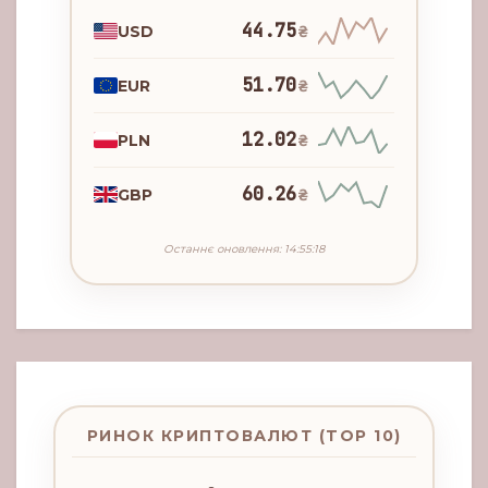
44.75
USD
₴
51.70
EUR
₴
12.02
PLN
₴
60.26
GBP
₴
Останнє оновлення: 14:55:18
РИНОК КРИПТОВАЛЮТ (TOP 10)