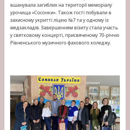
вшанувала загиблих на території меморіалу
урочища «Сосонки». Також гості побували в
захисному укритті ліцею №7 та у одному із
медзакладів. Завершенням візиту стала участь
у святковому концерті, присвяченому 70-річчю
Рівненського музичного фахового коледжу.