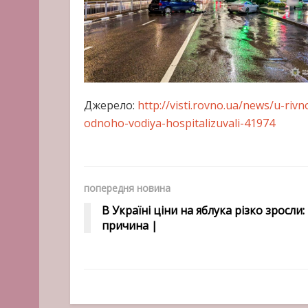
Джерело:
http://visti.rovno.ua/news/u-rivn
odnoho-vodiya-hospitalizuvali-41974
попередня новина
В Україні ціни на яблука різко зросли:
причина |