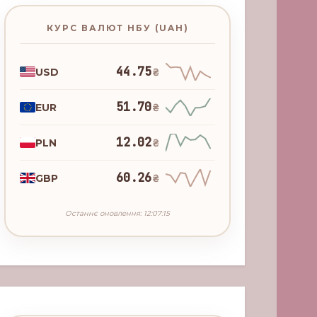
КУРС ВАЛЮТ НБУ (UAH)
44.75
USD
₴
51.70
EUR
₴
12.02
PLN
₴
60.26
GBP
₴
Останнє оновлення: 12:07:15