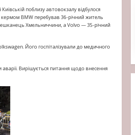
і Київській поблизу автовокзалу відбулося
за кермом BMW перебував 36-річний житель
мешканець Хмельниччини, а Volvo — 35-річний
olkswagen. Його госпіталізували до медичного
 аварії. Вирішується питання щодо внесення