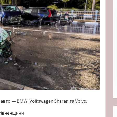
х авто
—
BMW, Volkswagen Sharan та Volvo.
 Рівненщини.