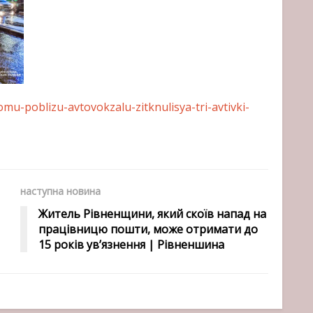
omu-poblizu-avtovokzalu-zitknulisya-tri-avtivki-
наступна новина
Житель Рівненщини, який скоїв напад на
працівницю пошти, може отримати до
15 років ув’язнення | Рівненшина