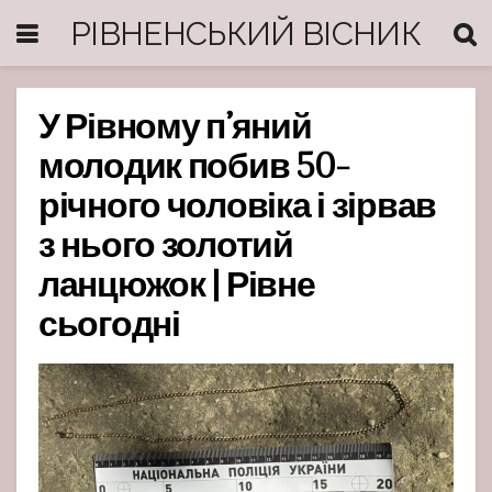
РІВНЕНСЬКИЙ ВІСНИК
У Рівному п’яний
молодик побив 50-
річного чоловіка і зірвав
з нього золотий
ланцюжок | Рівне
сьогодні