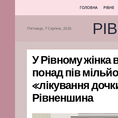
ГОЛОВНА
РІВНЕ
РІ
П’ятниця, 7 Серпня, 2026
У Рівному жінка
понад пів мільйо
«лікування дочки
Рівненшина