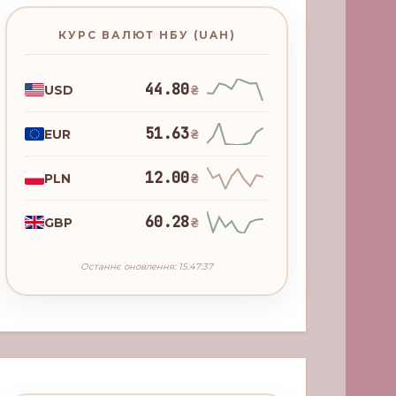
КУРС ВАЛЮТ НБУ (UAH)
44.80
USD
₴
51.63
EUR
₴
12.00
PLN
₴
60.28
GBP
₴
Останнє оновлення: 15:47:37