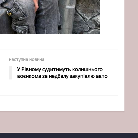
наступна новина
У Рівному судитимуть колишнього
воєнкома за недбалу закупівлю авто