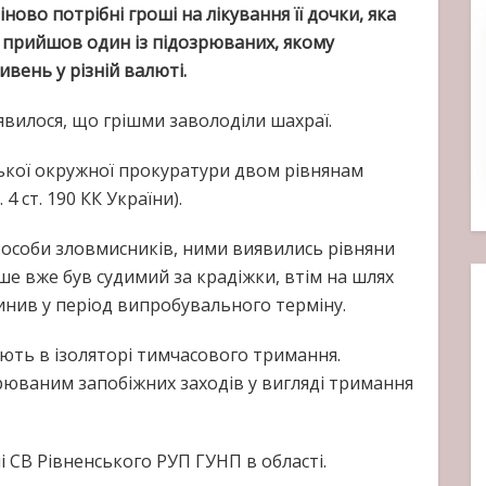
ово потрібні гроші на лікування її дочки, яка
і прийшов один із підозрюваних, якому
ивень у різній валюті.
явилося, що грішми заволоділи шахраї.
ької окружної прокуратури двом рівнянам
4 ст. 190 КК України).
особи зловмисників, ними виявились рівняни
ше вже був судимий за крадіжки, втім на шлях
инив у період випробувального терміну.
ають в ізоляторі тимчасового тримання.
рюваним запобіжних заходів у вигляді тримання
і СВ Рівненського РУП ГУНП в області.