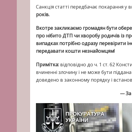
Санкція статті передбачає покарання у в
років.
Вкотре закликаємо громадян бути обер
про нібито ДТП чи хворобу родичів із п
випадках потрібно одразу перевірити і
передавати кошти незнайомцям!
Примітка:
відповідно до ч. 1 ст. 62 Конс
вчиненні злочину і не може бути піддана
доведено в законному порядку і встано
— За