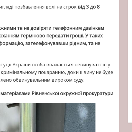
игляді позбавлення волі на строк
від 3 до 8
ежними та не довіряти телефонним дзвінкам
роханням терміново передати гроші. У таких
нформацію, зателефонувавши рідним, та не
титуції України особа вважається невинуватою у
 кримінальному покаранню, доки її вину не буде
влено обвинувальним вироком суду.
 матеріалами Рівненської окружної прокуратури