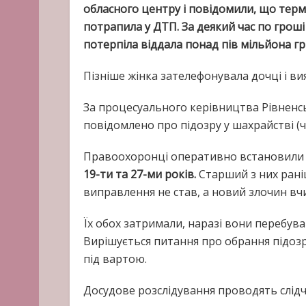
обласного центру і повідомили, що термін
потрапила у ДТП. За деякий час по грош
потерпіла віддала понад пів мільйона гр
Пізніше жінка зателефонувала дочці і ви
За процесуального керівництва Рівненс
повідомлено про підозру у шахрайстві (ч. 
Правоохоронці оперативно встановили 
19-ти та 27-ми років.
Старший з них рані
виправлення не став, а новий злочин вч
Їх обох затримали, наразі вони перебув
Вирішується питання про обрання підоз
під вартою.
Досудове розслідування проводять слідч