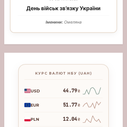
День військ зв’язку України
Іменини:
Омеляна
КУРС ВАЛЮТ НБУ (UAH)
44.79
USD
₴
51.77
EUR
₴
12.04
PLN
₴