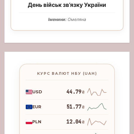
День військ зв’язку України
Іменини:
Омеляна
КУРС ВАЛЮТ НБУ (UAH)
44.79
USD
₴
51.77
EUR
₴
12.04
PLN
₴