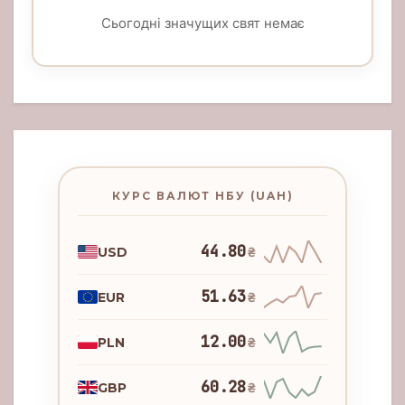
Сьогодні значущих свят немає
КУРС ВАЛЮТ НБУ (UAH)
44.80
USD
₴
51.63
EUR
₴
12.00
PLN
₴
60.28
GBP
₴