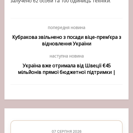
залучено 62 особи та 100 одиниць техніки.
попередня новина
Кубракова звільнено з посади віце-прем’єра з
відновлення України
наступна новина
Україна вже отримала від Швеції €45
мільйонів прямої бюджетної підтримки |
07 СЕРПНЯ 2026