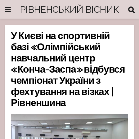
РІВНЕНСЬКИЙ ВІСНИК
У Києві на спортивній
базі «Олімпійський
навчальний центр
«Конча-Заспа» відбувся
чемпіонат України з
фехтування на візках |
Рівненшина