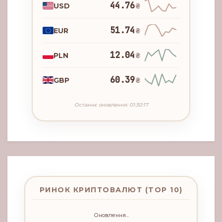
44.76
USD
₴
51.74
EUR
₴
12.04
PLN
₴
60.39
GBP
₴
Останнє оновлення: 01:30:17
РИНОК КРИПТОВАЛЮТ (TOP 10)
Оновлення...