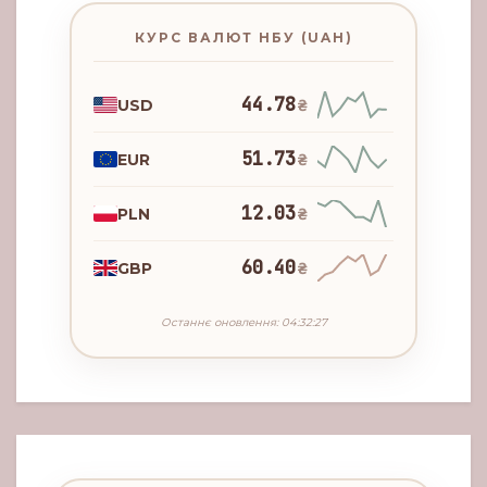
КУРС ВАЛЮТ НБУ (UAH)
44.78
USD
₴
51.73
EUR
₴
12.03
PLN
₴
60.40
GBP
₴
Останнє оновлення: 04:32:27