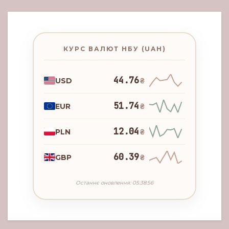
КУРС ВАЛЮТ НБУ (UAH)
44.76
USD
₴
51.74
EUR
₴
12.04
PLN
₴
60.39
GBP
₴
Останнє оновлення: 05:38:56