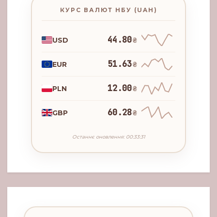
КУРС ВАЛЮТ НБУ (UAH)
44.80
USD
₴
51.63
EUR
₴
12.00
PLN
₴
60.28
GBP
₴
Останнє оновлення: 00:33:31