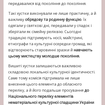
передавалися від покоління до покоління.
Такі хустки виконували не лише практичну, а й
важливу
обрядову та родинну функцію
. Їх
одягали у святкові дні, передавали у спадок і
зберігали як сімейну реліквію. Сьогодні
традицію підтримують носії, майстрині,
етнографи та культурні осередки громад, які
відтворюють старовинні зразки й
навчають
цьому мистецтву молодше покоління.
Вишиті хустки залишаються важливою
складовою локальної культурної ідентичності.
Саме тому комісія підтримала не лише
внесення цього елемента до обласного
переліку, а й його подальше просування
до
Національного переліку елементів
нематеріальної культурної спадщини України