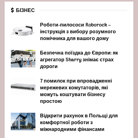
БІЗНЕС
Роботи-пилососи Roborock –
інструкція з вибору розумного
помічника для вашого дому
Безпечна поїздка до Європи: як
агрегатор Sharry знімає страх
дороги
7 помилок при впровадженні
мережевих комутаторів, які
можуть коштувати бізнесу
простою
Відкрити рахунок в Польщі для
комфортної роботи з
міжнародними фінансами