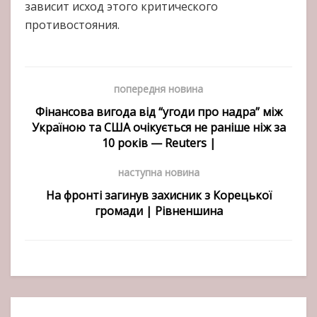
зависит исход этого критического
противостояния.
попередня новина
Фінансова вигода від “угоди про надра” між
Україною та США очікується не раніше ніж за
10 років — Reuters |
наступна новина
На фронті загинув захисник з Корецької
громади | Рівненшина