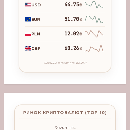
44.75
USD
₴
51.70
EUR
₴
12.02
PLN
₴
60.26
GBP
₴
Останнє оновлення: 16:22:01
РИНОК КРИПТОВАЛЮТ (TOP 10)
Оновлення...