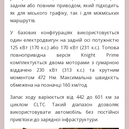
заднім або повним приводом, який підходить
як для міського трафіку, так і для міжміських
маршрутів.
У базових конфігураціях використовується
один електродвигун на задній осі потужністю
125 кВт (170 к.с.) або 170 кВт (231 к.с.). Топова
повнопривідна версія Knight Prime
комплектується двома моторами з сумарною
віддачею 230 кВт (313 к.с.) та крутним
моментом 472 Нм. Максимальна швидкість
обмежена на позначці 160 км/год.
Запас ходу варіюється від 442 до 601 км за
циклом CLTC. Такий діапазон дозволяє
використовувати автомобіль без постійної
прив’язки до зарядної інфраструктури.