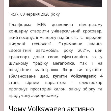
14:37, 09 червня 2026 року
Платформа MEB дозволила німецькому
концерну створити універсальний кросовер,
який поєднує інженерну надійність та передові
цифрові технології. Отримавши звання
«Всесвітній автомобіль року 2021», цей
транспорт довів свою ефективність як у
щільному трафіку мегаполіса, так і на
швидкісних магістралях. Якщо ви шукаєте
збалансоване шасі,
купити Volkswagenid 4
стане вірним варіантом – електрокар
пропонує просторий салон, якісну збірку та
продуману аеродинаміку.
Чому Volkswagen активно