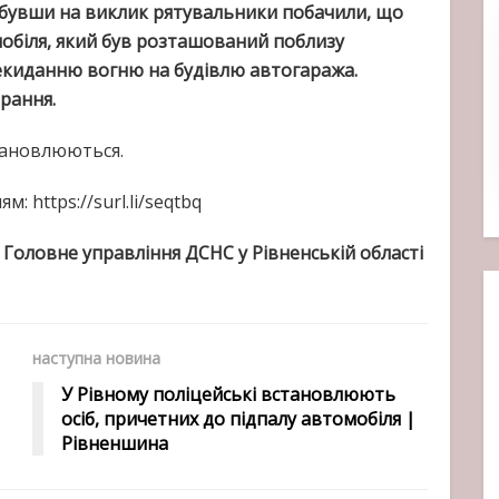
бувши на виклик рятувальники побачили, що
мобіля, який був розташований поблизу
рекиданню вогню на будівлю автогаража.
рання.
тановлюються.
 https://surl.li/seqtbq
—
Головне управління ДСНС у Рівненській області
наступна новина
У Рівному поліцейські встановлюють
осіб, причетних до підпалу автомобіля |
Рівненшина