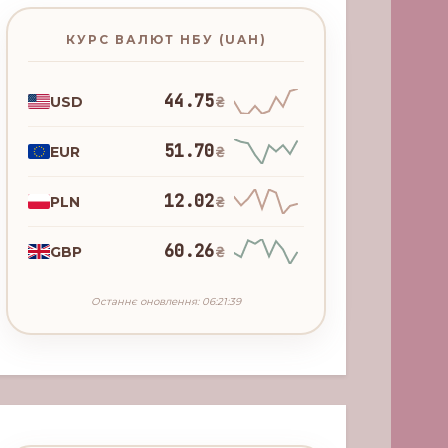
КУРС ВАЛЮТ НБУ (UAH)
44.75
USD
₴
51.70
EUR
₴
12.02
PLN
₴
60.26
GBP
₴
Останнє оновлення: 06:21:39