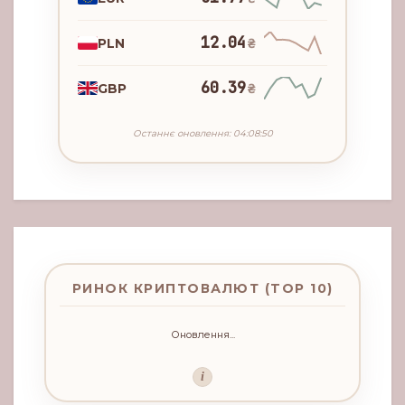
12.04
PLN
₴
60.39
GBP
₴
Останнє оновлення: 04:08:50
РИНОК КРИПТОВАЛЮТ (TOP 10)
Оновлення...
i