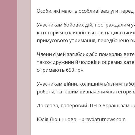
Особи, які мають особливі заслуги пере
Учасникам бойових дій, постраждалим у
категоріям колишніх в’язнів нацистських
примусового утримання, передбачено вип
Члени сімей загиблих або померлих ветер
також дружини й чоловіки окремих катего
отримають 650 грн.
Учасникам війни, колишнім в’язням табо
роботи, та іншим визначеним категоріям
До слова, паперовий ІПН в Україні за
Юлія Люшньова – pravdatutnews.com