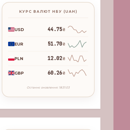
КУРС ВАЛЮТ НБУ (UAH)
44.75
USD
₴
51.70
EUR
₴
12.02
PLN
₴
60.26
GBP
₴
Останнє оновлення: 18:31:03