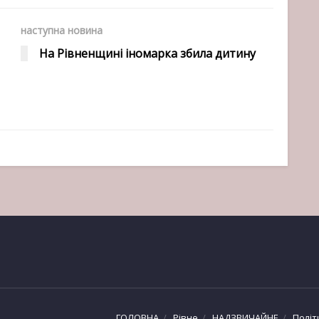
наступна новина
На Рівненщині іномарка збила дитину
ГОЛОВНА
Рівне
НАДЗВИЧАЙНЕ
Політ