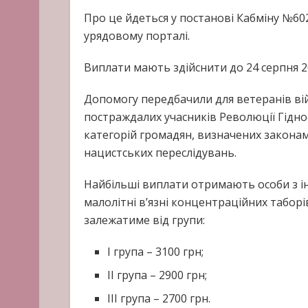
Про це йдеться у постанові Кабміну №60
урядовому порталі.
Виплати мають здійснити до 24 серпня 2
Допомогу передбачили для ветеранів війн
постраждалих учасників Революції Гіднос
категорій громадян, визначених законам
нацистських переслідувань.
Найбільші виплати отримають особи з ін
малолітні в’язні концентраційних таборів 
залежатиме від групи:
I група – 3100 грн;
II група – 2900 грн;
III група – 2700 грн.