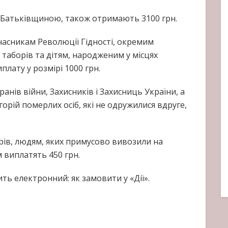
д Батьківщиною, також отримають 3100 грн.
часникам Революції Гідності, окремим
 таборів та дітям, народженим у місцях
лату у розмірі 1000 грн.
анів війни, Захисників і Захисниць України, а
рій померлих осіб, які не одружилися вдруге,
рів, людям, яких примусово вивозили на
 виплатять 450 грн.
мінить електронний: як замовити у «Дії».