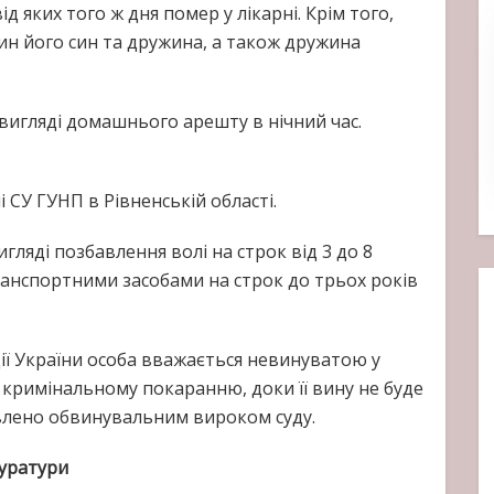
д яких того ж дня помер у лікарні. Крім того,
ин його син та дружина, а також дружина
 вигляді домашнього арешту в нічний час.
 СУ ГУНП в Рівненській області.
гляді позбавлення волі на строк від 3 до 8
ранспортними засобами на строк до трьох років
ції України особа вважається невинуватою у
 кримінальному покаранню, доки її вину не буде
влено обвинувальним вироком суду.
куратури