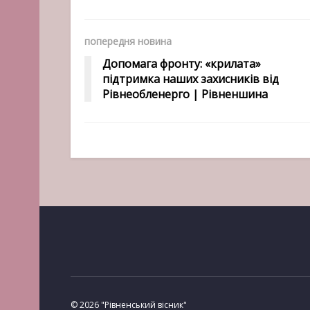
попередня новина
Допомага фронту: «крилата»
підтримка наших захисників від
Рівнеобленерго | Рівненшина
© 2026 "Рівненський вісник"