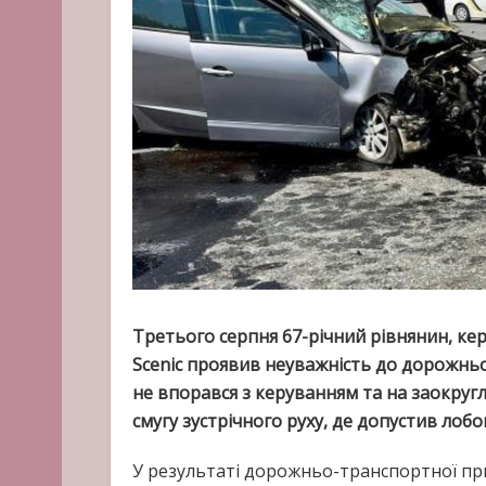
Третього серпня 67-річний рівнянин, к
Scenic проявив неуважність до дорожньо
не впорався з керуванням та на заокругле
смугу зустрічного руху, де допустив лобов
У результаті дорожньо-транспортної при