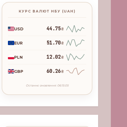
КУРС ВАЛЮТ НБУ (UAH)
44.75
USD
₴
51.70
EUR
₴
12.02
PLN
₴
60.26
GBP
₴
Останнє оновлення: 06:15:05