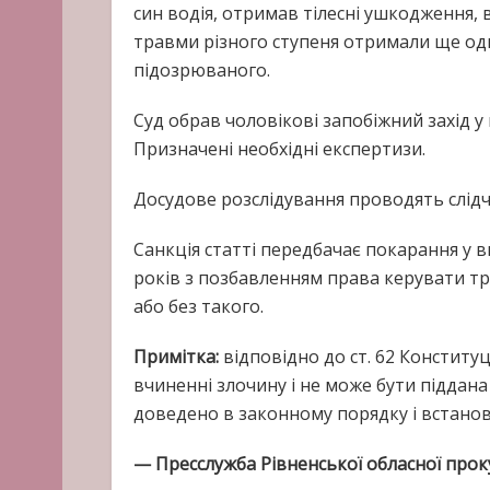
син водія, отримав тілесні ушкодження, ві
травми різного ступеня отримали ще од
підозрюваного.
Суд обрав чоловікові запобіжний захід у
Призначені необхідні експертизи.
Досудове розслідування проводять слідчі
Санкція статті передбачає покарання у ви
років з позбавленням права керувати т
або без такого.
Примітка:
відповідно до ст. 62 Конститу
вчиненні злочину і не може бути піддана
доведено в законному порядку і встано
— Пресслужба Рівненської обласної про