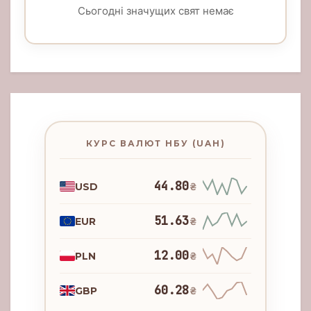
Сьогодні значущих свят немає
КУРС ВАЛЮТ НБУ (UAH)
44.80
USD
₴
51.63
EUR
₴
12.00
PLN
₴
60.28
GBP
₴