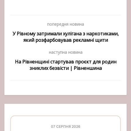
попередня новина
У Рівному затримали хулігана з наркотиками,
який розфарбовував рекламні щити
наступна новина
На Рівненщині стартував проєкт для родин
зниклих безвісти | Рівненшина
07 СЕРПНЯ 2026