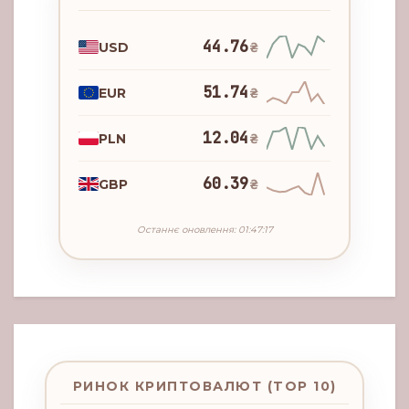
44.76
USD
₴
51.74
EUR
₴
12.04
PLN
₴
60.39
GBP
₴
Останнє оновлення: 01:47:17
РИНОК КРИПТОВАЛЮТ (TOP 10)