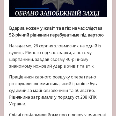
Вдарив ножем у живіт та втік: на час слідства
52-річний рівнянин перебуватиме під вартою
Нагадаємо, 26 серпня зловмисник на одній із
вулиць Рівного під час сварки, а потому —
шарпанини, завдав своєму 40-річному
знайомому ножовий удар в живіт та втік.
Працівники карного розшуку оперативно
розшукали зловмисника, який і раніше був
судимий за майнові злочини та вбивство.
Рівнянина затримали у порядку ст.208 КПК
України.
Слідчі повідомили йому про підозру у вчиненні