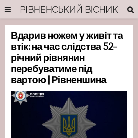
РІВНЕНСЬКИЙ ВІСНИК
Вдарив ножем у живіт та
втік: на час слідства 52-
річний рівнянин
перебуватиме під
вартою | Рівненшина