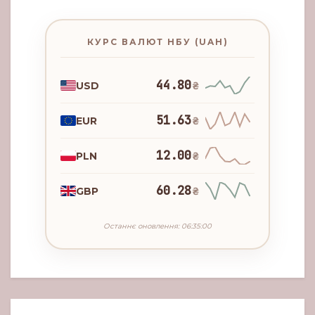
КУРС ВАЛЮТ НБУ (UAH)
44.80
USD
₴
51.63
EUR
₴
12.00
PLN
₴
60.28
GBP
₴
Останнє оновлення: 06:35:00