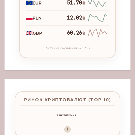
51.70
EUR
₴
12.02
PLN
₴
60.26
GBP
₴
Останнє оновлення: 16:31:25
РИНОК КРИПТОВАЛЮТ (TOP 10)
Оновлення...
i