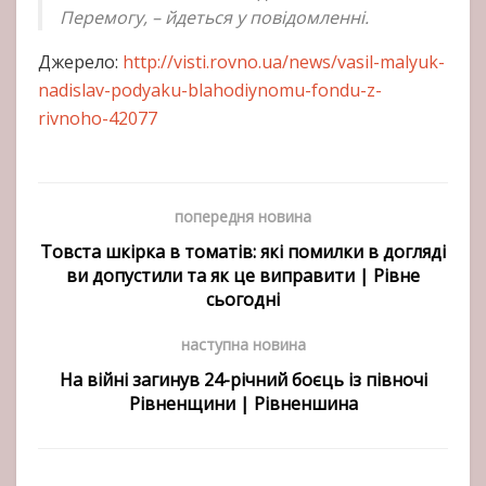
Перемогу, – йдеться у повідомленні.
Джерело:
http://visti.rovno.ua/news/vasil-malyuk-
nadislav-podyaku-blahodiynomu-fondu-z-
rivnoho-42077
попередня новина
Товста шкірка в томатів: які помилки в догляді
ви допустили та як це виправити | Рівне
сьогодні
наступна новина
На війні загинув 24-річний боєць із півночі
Рівненщини | Рівненшина