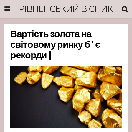
РІВНЕНСЬКИЙ ВІСНИК
Вартість золота на
світовому ринку бʼє
рекорди |