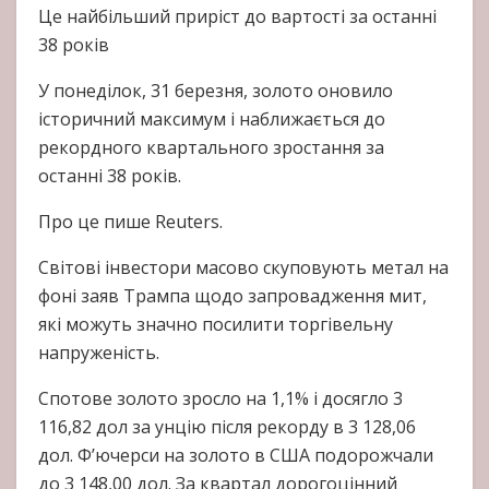
Це найбільший приріст до вартості за останні
38 років
У понеділок, 31 березня, золото оновило
історичний максимум і наближається до
рекордного квартального зростання за
останні 38 років.
Про це пише Reuters.
Світові інвестори масово скуповують метал на
фоні заяв Трампа щодо запровадження мит,
які можуть значно посилити торгівельну
напруженість.
Спотове золото зросло на 1,1% і досягло 3
116,82 дол за унцію після рекорду в 3 128,06
дол. Ф’ючерси на золото в США подорожчали
до 3 148,00 дол. За квартал дорогоцінний