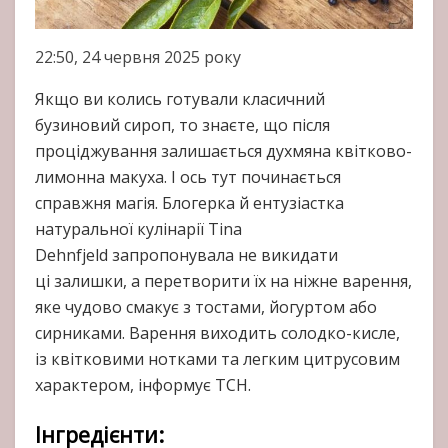
22:50, 24 червня 2025 року
Якщо ви колись готували класичний
бузиновий сироп, то знаєте, що після
проціджування залишається духмяна квітково-
лимонна макуха. І ось тут починається
справжня магія. Блогерка й ентузіастка
натуральної кулінарії Tina
Dehnfjeld запропонувала не викидати
ці залишки, а перетворити їх на ніжне варення,
яке чудово смакує з тостами, йогуртом або
сирниками. Варення виходить солодко-кисле,
із квітковими нотками та легким цитрусовим
характером, інформує ТСН.
Інгредієнти: