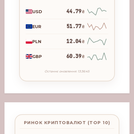
44.79
USD
₴
51.77
EUR
₴
12.04
PLN
₴
60.39
GBP
₴
Останнє оновлення: 13:36:45
РИНОК КРИПТОВАЛЮТ (TOP 10)