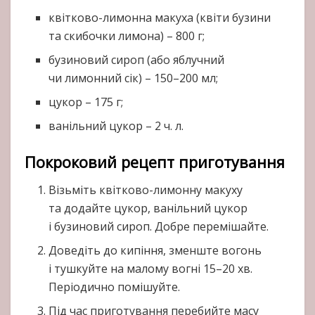
квітково-лимонна макуха (квіти бузини
та скибочки лимона) – 800 г;
бузиновий сироп (або яблучний
чи лимонний сік) – 150–200 мл;
цукор – 175 г;
ванільний цукор – 2 ч. л.
Покроковий рецепт приготування
Візьміть квітково-лимонну макуху
та додайте цукор, ванільний цукор
і бузиновий сироп. Добре перемішайте.
Доведіть до кипіння, зменште вогонь
і тушкуйте на малому вогні 15–20 хв.
Періодично помішуйте.
Під час приготування перебийте масу