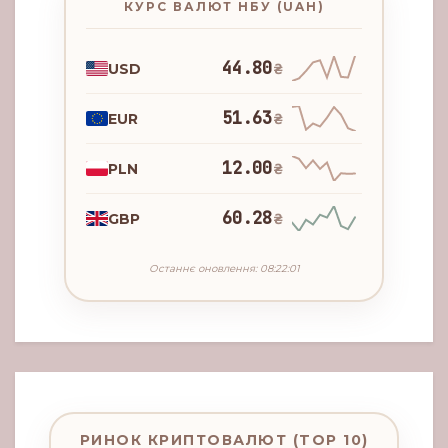
КУРС ВАЛЮТ НБУ (UAH)
44.80
USD
₴
51.63
EUR
₴
12.00
PLN
₴
60.28
GBP
₴
Останнє оновлення: 08:22:01
РИНОК КРИПТОВАЛЮТ (TOP 10)