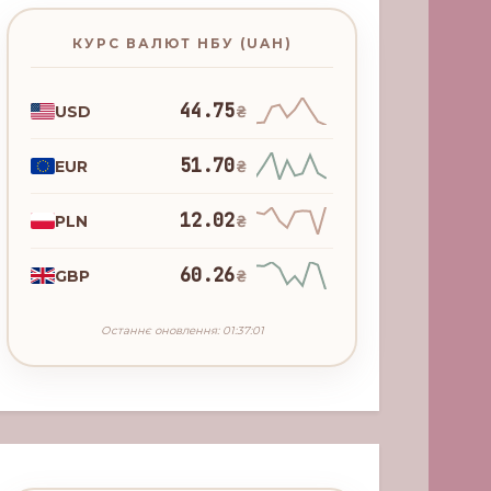
КУРС ВАЛЮТ НБУ (UAH)
44.75
USD
₴
51.70
EUR
₴
12.02
PLN
₴
60.26
GBP
₴
Останнє оновлення: 01:37:01