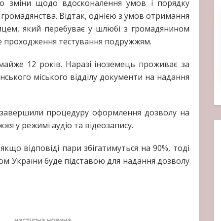
ено зміни щодо вдосконалення умов і порядку
ез громадянства. Відтак, однією з умов отримання
емцем, який перебуває у шлюбі з громадянином
не проходження тестування подружжям.
айже 12 років. Наразі іноземець проживає за
нського міського відділу документи на надання
, завершили процедуру оформлення дозволу на
жя у режимі аудіо та відеозапису.
кщо відповіді пари збігатимуться на 90%, тоді
ом України буде підставою для надання дозволу
наступна новина