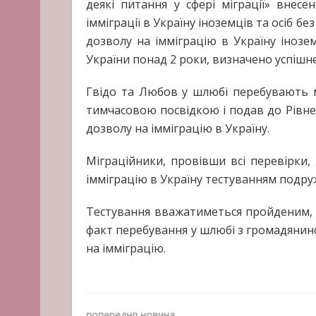
деякі питання у сфері міграції» внес
імміграції в Україну іноземців та осіб б
дозволу на імміграцію в Україну іноз
України понад 2 роки, визначено успіш
Гвідо та Любов у шлюбі перебувають м
тимчасовою посвідкою і подав до Рівне
дозволу на імміграцію в Україну.
Міграційники, провівши всі перевірки
імміграцію в Україну тестуванням подруж
Тестування вважатиметься пройденим, я
факт перебування у шлюбі з громадянин
на імміграцію.
попередня новина