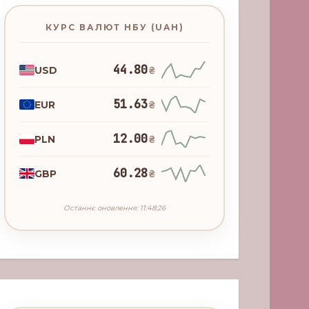
КУРС ВАЛЮТ НБУ (UAH)
44.80
USD
₴
51.63
EUR
₴
12.00
PLN
₴
60.28
GBP
₴
Останнє оновлення: 11:48:26