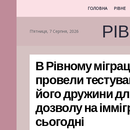
ГОЛОВНА
РІВНЕ
РІ
П’ятниця, 7 Серпня, 2026
В Рівному мігра
провели тестува
його дружини д
дозволу на імміг
сьогодні