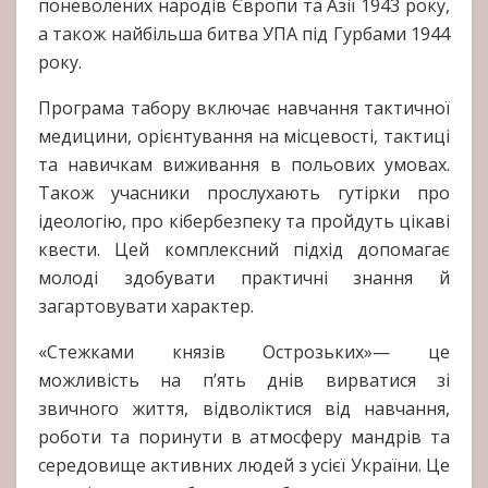
поневолених народів Європи та Азії 1943 року,
а також найбільша битва УПА під Гурбами 1944
року.
Програма табору включає навчання тактичної
медицини, орієнтування на місцевості, тактиці
та навичкам виживання в польових умовах.
Також учасники прослухають гутірки про
ідеологію, про кібербезпеку та пройдуть цікаві
квести. Цей комплексний підхід допомагає
молоді здобувати практичні знання й
загартовувати характер.
«Стежками князів Острозьких»— це
можливість на п’ять днів вирватися зі
звичного життя, відволіктися від навчання,
роботи та поринути в атмосферу мандрів та
середовище активних людей з усієї України. Це