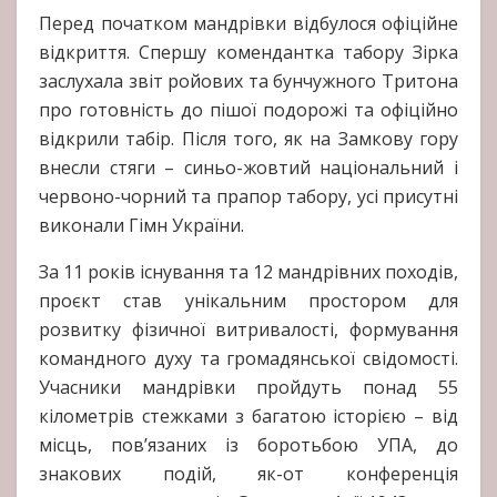
Перед початком мандрівки відбулося офіційне
відкриття. Спершу комендантка табору Зірка
заслухала звіт ройових та бунчужного Тритона
про готовність до пішої подорожі та офіційно
відкрили табір. Після того, як на Замкову гору
внесли стяги – синьо-жовтий національний і
червоно-чорний та прапор табору, усі присутні
виконали Гімн України.
За 11 років існування та 12 мандрівних походів,
проєкт став унікальним простором для
розвитку фізичної витривалості, формування
командного духу та громадянської свідомості.
Учасники мандрівки пройдуть понад 55
кілометрів стежками з багатою історією – від
місць, пов’язаних із боротьбою УПА, до
знакових подій, як-от конференція